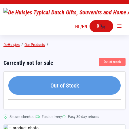
0
NL
/
EN
DeHuisjes
/
Our Products
/
Currently not for sale
Out of stock
Out of Stock
Secure checkout
Fast delivery
Easy 30-day returns