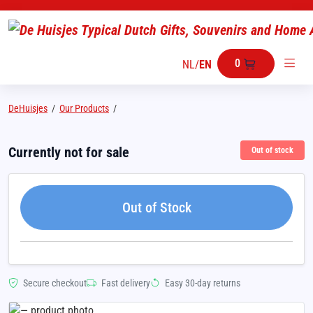
0
NL
/
EN
DeHuisjes
/
Our Products
/
Currently not for sale
Out of stock
Out of Stock
Secure checkout
Fast delivery
Easy 30-day returns