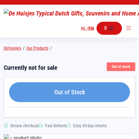
0
NL
/
EN
DeHuisjes
/
Our Products
/
Currently not for sale
Out of stock
Out of Stock
Secure checkout
Fast delivery
Easy 30-day returns