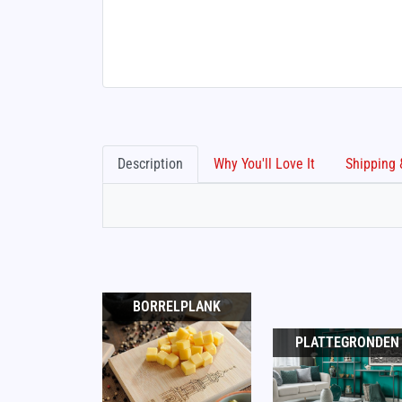
Description
Why You'll Love It
BORRELPLANK
PLATTEGRONDEN