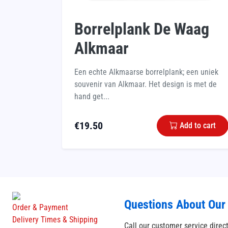
Borrelplank De Waag
Alkmaar
Een echte Alkmaarse borrelplank; een uniek
souvenir van Alkmaar. Het design is met de
hand get...
€
19.50
Add to cart
Questions About Our
Order & Payment
Delivery Times & Shipping
Call our customer service direc