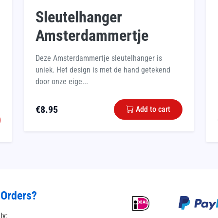
Sleutelhanger
Amsterdammertje
Deze Amsterdammertje sleutelhanger is
uniek. Het design is met de hand getekend
door onze eige...
€
8.95
Add to cart
 Orders?
tly: