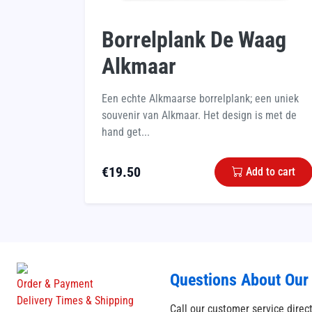
Borrelplank De Waag
Alkmaar
Een echte Alkmaarse borrelplank; een uniek
souvenir van Alkmaar. Het design is met de
hand get...
€
19.50
Add to cart
Questions About Our
Order & Payment
Delivery Times & Shipping
Call our customer service direc