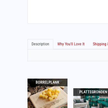
Description
Why You'll Love It
BORRELPLANK
PLATTEGRONDEN