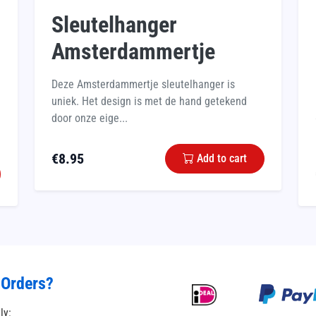
Sleutelhanger
Amsterdammertje
Deze Amsterdammertje sleutelhanger is
uniek. Het design is met de hand getekend
door onze eige...
€
8.95
Add to cart
 Orders?
tly: