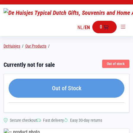
0
NL
/
EN
DeHuisjes
/
Our Products
/
Currently not for sale
Out of stock
Out of Stock
Secure checkout
Fast delivery
Easy 30-day returns