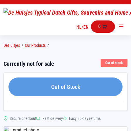
0
NL
/
EN
DeHuisjes
/
Our Products
/
Currently not for sale
Out of stock
Out of Stock
Secure checkout
Fast delivery
Easy 30-day returns