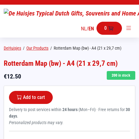
0
NL
/
EN
DeHuisjes
/
Our Products
/
Rotterdam Map (bw) - A4 (21 x 29,7 cm)
Rotterdam Map (bw) - A4 (21 x 29,7 cm)
€
12.50
200
in stock
Add to cart
Delivery to post services within
24 hours
(Mon–Fri) · Free returns for
30
days
.
Personalized products may vary.