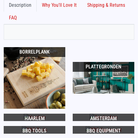
Description
Why You'll Love It
Shipping & Returns
FAQ
BORRELPLANK
PLATTEGRONDEN
HAARLEM
AMSTERDAM
BBQ TOOLS
BBQ EQUIPMENT