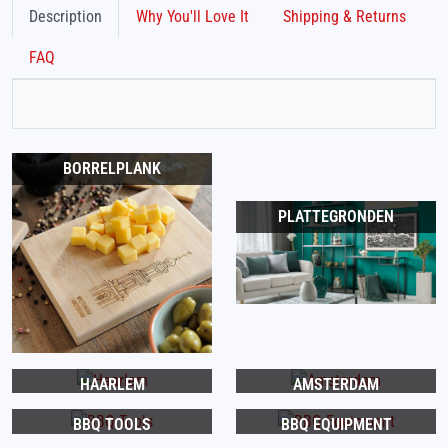
Description
Why You'll Love It
Shipping & Returns
FAQ
BORRELPLANK
PLATTEGRONDEN
HAARLEM
AMSTERDAM
BBQ TOOLS
BBQ EQUIPMENT