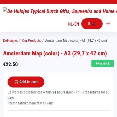
0
NL
/
EN
DeHuisjes
/
Our Products
/
Amsterdam Map (color) - A3 (29,7 x 42 cm)
Amsterdam Map (color) - A3 (29,7 x 42 cm)
€
22.50
14
in stock
Add to cart
Delivery to post services within
24 hours
(Mon–Fri) · Free returns for
30
days
.
Personalized products may vary.