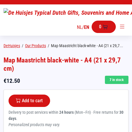
0
NL
/
EN
DeHuisjes
/
Our Products
/
Map Maastricht black-white - A4 (21 x 29,7...
Map Maastricht black-white - A4 (21 x 29,7
cm)
€
12.50
7
in stock
Add to cart
Delivery to post services within
24 hours
(Mon–Fri) · Free returns for
30
days
.
Personalized products may vary.