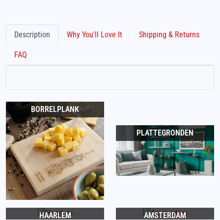
Description
Why You'll Love It
Shipping & Returns
FAQ
BORRELPLANK
PLATTEGRONDEN
HAARLEM
AMSTERDAM