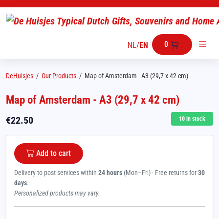
0
NL
/
EN
DeHuisjes
/
Our Products
/
Map of Amsterdam - A3 (29,7 x 42 cm)
Map of Amsterdam - A3 (29,7 x 42 cm)
€
22.50
10
in stock
Add to cart
Delivery to post services within
24 hours
(Mon–Fri) · Free returns for
30
days
.
Personalized products may vary.