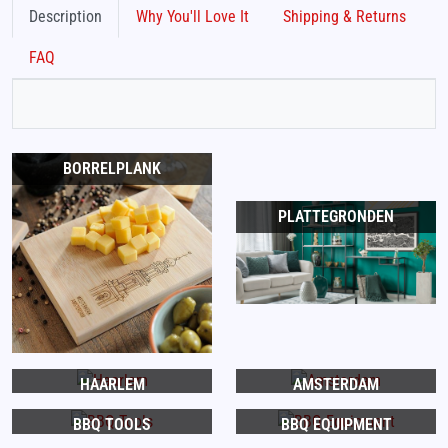
Description
Why You'll Love It
Shipping & Returns
FAQ
BORRELPLANK
PLATTEGRONDEN
HAARLEM
AMSTERDAM
BBQ TOOLS
BBQ EQUIPMENT