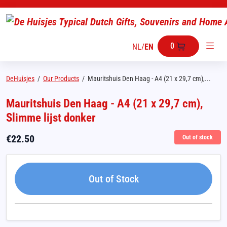
0
NL
/
EN
DeHuisjes
/
Our Products
/
Mauritshuis Den Haag - A4 (21 x 29,7 cm),...
Mauritshuis Den Haag - A4 (21 x 29,7 cm),
Slimme lijst donker
€
22.50
Out of stock
Out of Stock