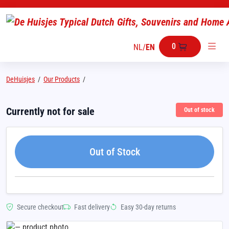
0
NL
/
EN
DeHuisjes
/
Our Products
/
Currently not for sale
Out of stock
Out of Stock
Secure checkout
Fast delivery
Easy 30-day returns