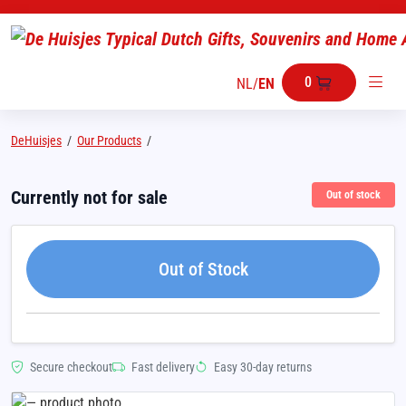
0
NL
/
EN
DeHuisjes
/
Our Products
/
Currently not for sale
Out of stock
Out of Stock
Secure checkout
Fast delivery
Easy 30-day returns