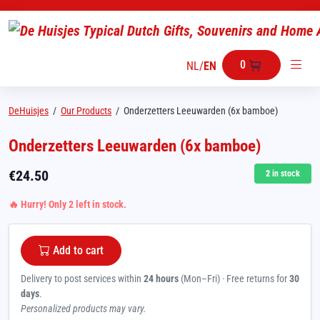
0
NL
/
EN
DeHuisjes
/
Our Products
/
Onderzetters Leeuwarden (6x bamboe)
Onderzetters Leeuwarden (6x bamboe)
€
24.50
2
in stock
🔥 Hurry! Only 2 left in stock.
Add to cart
Delivery to post services within
24 hours
(Mon–Fri) · Free returns for
30
days
.
Personalized products may vary.