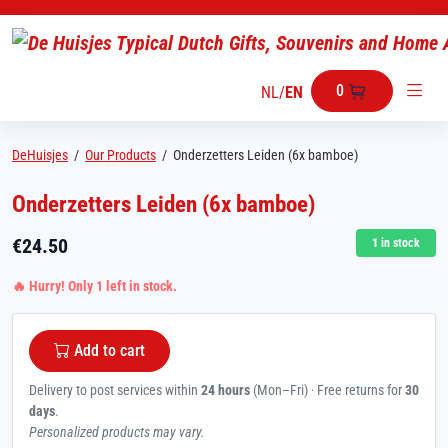
0
NL
/
EN
DeHuisjes
/
Our Products
/
Onderzetters Leiden (6x bamboe)
Onderzetters Leiden (6x bamboe)
€
24.50
1
in stock
🔥 Hurry! Only 1 left in stock.
Add to cart
Delivery to post services within
24 hours
(Mon–Fri) · Free returns for
30
days
.
Personalized products may vary.