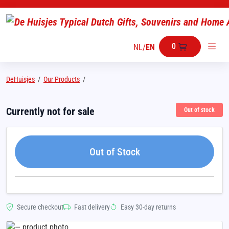
0
NL
/
EN
DeHuisjes
/
Our Products
/
Currently not for sale
Out of stock
Out of Stock
Secure checkout
Fast delivery
Easy 30-day returns