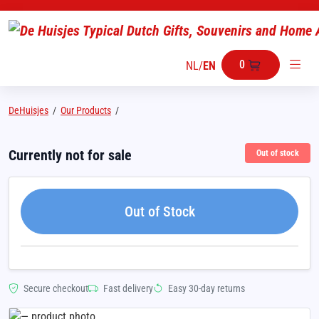
0
NL
/
EN
DeHuisjes
/
Our Products
/
Currently not for sale
Out of stock
Out of Stock
Secure checkout
Fast delivery
Easy 30-day returns