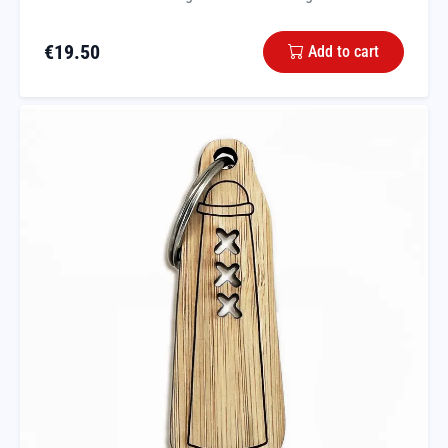
€
19.50
Add to cart