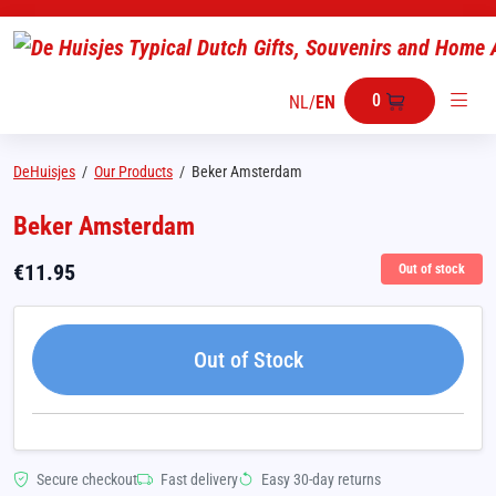
0
NL
/
EN
DeHuisjes
/
Our Products
/
Beker Amsterdam
Beker Amsterdam
€
11.95
Out of stock
Out of Stock
Secure checkout
Fast delivery
Easy 30-day returns