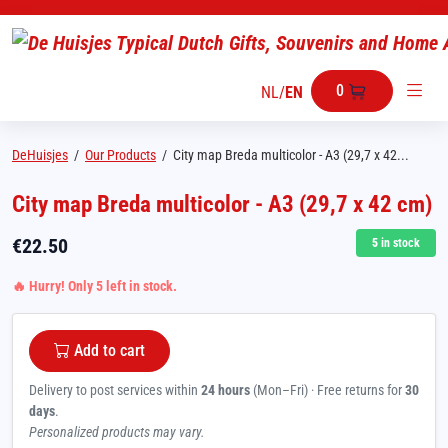
0
NL
/
EN
DeHuisjes
/
Our Products
/
City map Breda multicolor - A3 (29,7 x 42...
City map Breda multicolor - A3 (29,7 x 42 cm)
€
22.50
5
in stock
🔥 Hurry! Only 5 left in stock.
Add to cart
Delivery to post services within
24 hours
(Mon–Fri) · Free returns for
30
days
.
Personalized products may vary.