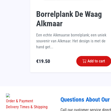
Borrelplank De Waag
Alkmaar
Een echte Alkmaarse borrelplank; een uniek
souvenir van Alkmaar. Het design is met de
hand get...
€
19.50
Add to cart
Questions About Our
Order & Payment
Delivery Times & Shipping
Call our customer service direc