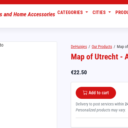
CATEGORIES
CITIES
PROD
DeHuisjes
/
Our Products
/
Map of 
Map of Utrecht - 
€
22.50
Add to cart
Delivery to post services within
2
Personalized products may vary.