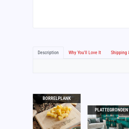
Description
Why You'll Love It
BORRELPLANK
PLATTEGRONDEN