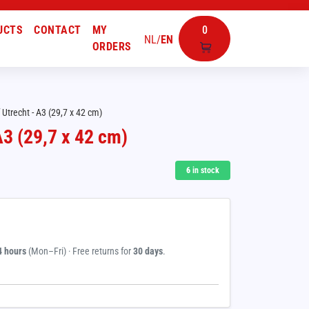
UCTS
CONTACT
MY
0
NL
/
EN
ORDERS
Utrecht - A3 (29,7 x 42 cm)
A3 (29,7 x 42 cm)
6
in stock
4 hours
(Mon–Fri) · Free returns for
30 days
.