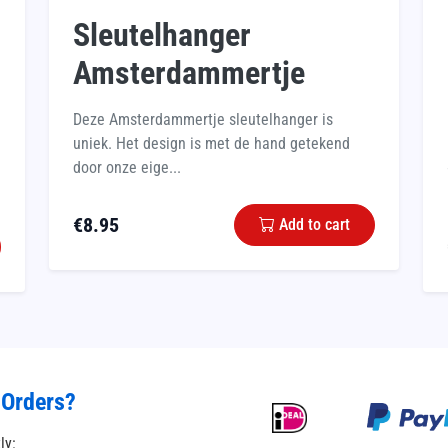
Sleutelhanger
Amsterdammertje
Deze Amsterdammertje sleutelhanger is
uniek. Het design is met de hand getekend
door onze eige...
€
8.95
Add to cart
 Orders?
tly: