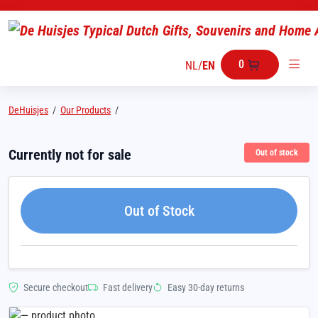
0
NL
/
EN
DeHuisjes
/
Our Products
/
Currently not for sale
Out of stock
Out of Stock
Secure checkout
Fast delivery
Easy 30-day returns