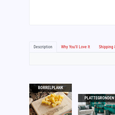
Description
Why You'll Love It
BORRELPLANK
PLATTEGRONDEN