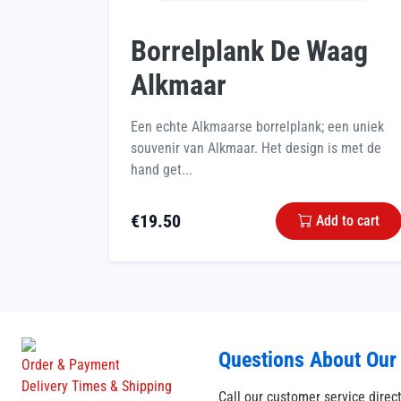
Borrelplank De Waag
Alkmaar
Een echte Alkmaarse borrelplank; een uniek
souvenir van Alkmaar. Het design is met de
hand get...
€
19.50
Add to cart
Questions About Our
Order & Payment
Delivery Times & Shipping
Call our customer service direc