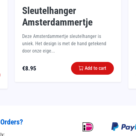
Sleutelhanger
Amsterdammertje
Deze Amsterdammertje sleutelhanger is
uniek. Het design is met de hand getekend
door onze eige...
€
8.95
Add to cart
 Orders?
tly: