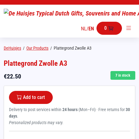
0
NL
/
EN
DeHuisjes
/
Our Products
/
Plattegrond Zwolle A3
Plattegrond Zwolle A3
€
22.50
7
in stock
Add to cart
Delivery to post services within
24 hours
(Mon–Fri) · Free returns for
30
days
.
Personalized products may vary.