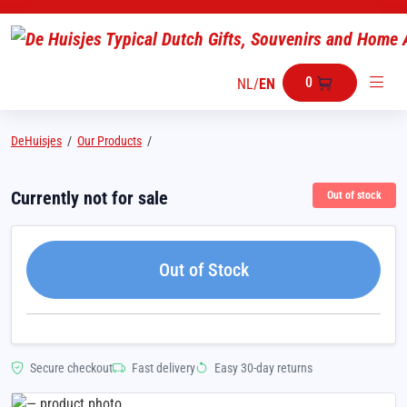
0
NL
/
EN
DeHuisjes
/
Our Products
/
Currently not for sale
Out of stock
Out of Stock
Secure checkout
Fast delivery
Easy 30-day returns