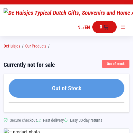
0
NL
/
EN
DeHuisjes
/
Our Products
/
Currently not for sale
Out of stock
Out of Stock
Secure checkout
Fast delivery
Easy 30-day returns