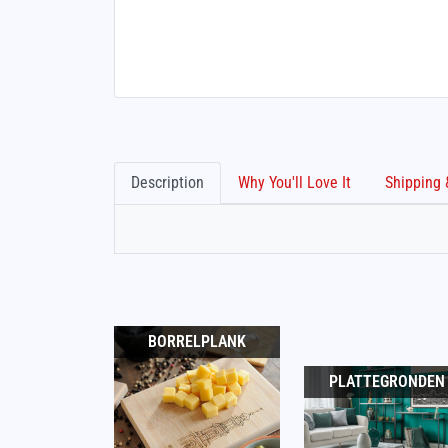
Description
Why You'll Love It
BORRELPLANK
PLATTEGRONDEN