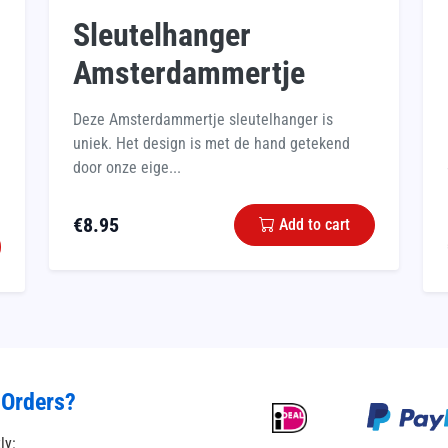
Sleutelhanger
Amsterdammertje
Deze Amsterdammertje sleutelhanger is
uniek. Het design is met de hand getekend
door onze eige...
€
8.95
Add to cart
 Orders?
tly: