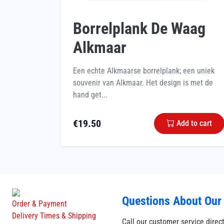
Borrelplank De Waag
Alkmaar
Een echte Alkmaarse borrelplank; een uniek
souvenir van Alkmaar. Het design is met de
hand get...
€
19.50
Add to cart
Questions About Our
Order & Payment
Delivery Times & Shipping
Call our customer service direc