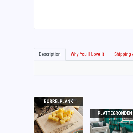
Description
Why You'll Love It
BORRELPLANK
PLATTEGRONDEN