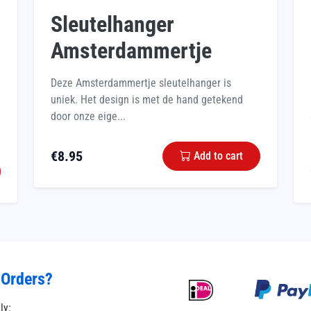
Sleutelhanger
Amsterdammertje
Deze Amsterdammertje sleutelhanger is
uniek. Het design is met de hand getekend
door onze eige...
€
8.95
Add to cart
 Orders?
tly: