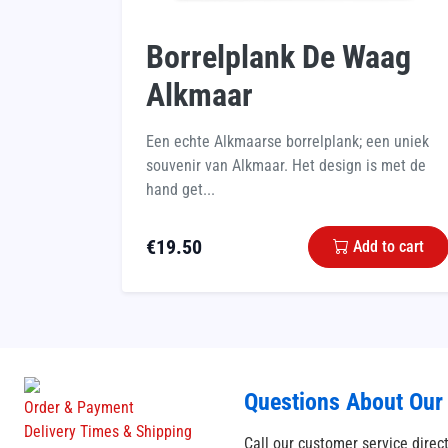
Borrelplank De Waag
Alkmaar
Een echte Alkmaarse borrelplank; een uniek
souvenir van Alkmaar. Het design is met de
hand get...
€
19.50
Add to cart
Questions About Our
Order & Payment
Delivery Times & Shipping
Call our customer service direc