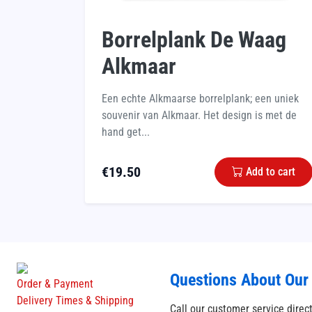
Borrelplank De Waag
Alkmaar
Een echte Alkmaarse borrelplank; een uniek
souvenir van Alkmaar. Het design is met de
hand get...
€
19.50
Add to cart
Questions About Our
Order & Payment
Delivery Times & Shipping
Call our customer service direc