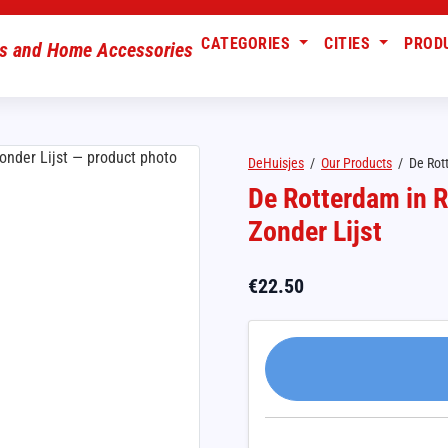
CATEGORIES
CITIES
PROD
DeHuisjes
/
Our Products
/
De Rott
De Rotterdam in R
Zonder Lijst
€
22.50