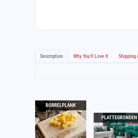
Description
Why You'll Love It
BORRELPLANK
PLATTEGRONDEN