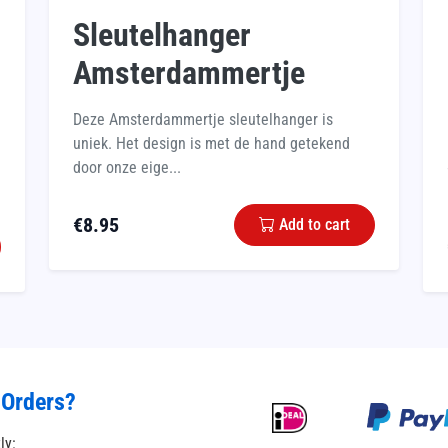
Sleutelhanger
Amsterdammertje
Deze Amsterdammertje sleutelhanger is
uniek. Het design is met de hand getekend
door onze eige...
€
8.95
Add to cart
 Orders?
tly: