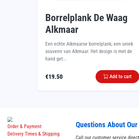
Borrelplank De Waag
Alkmaar
Een echte Alkmaarse borrelplank; een uniek
souvenir van Alkmaar. Het design is met de
hand get...
€
19.50
Add to cart
Questions About Our
Order & Payment
Delivery Times & Shipping
Call our customer service direc