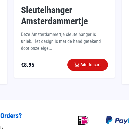
Sleutelhanger
Amsterdammertje
Deze Amsterdammertje sleutelhanger is
uniek. Het design is met de hand getekend
door onze eige...
€
8.95
Add to cart
 Orders?
tly: