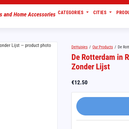
CATEGORIES
CITIES
PROD
DeHuisjes
/
Our Products
/
De Rott
De Rotterdam in R
Zonder Lijst
€
12.50