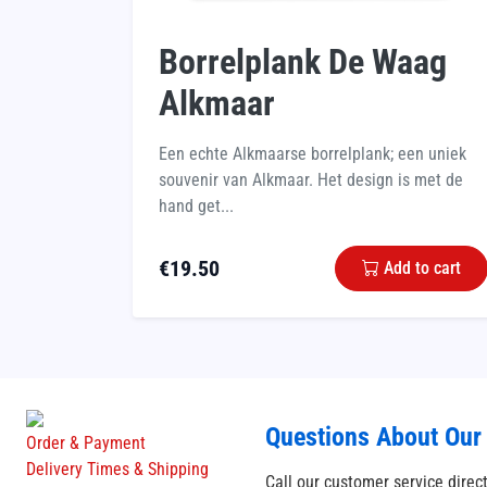
Borrelplank De Waag
Alkmaar
Een echte Alkmaarse borrelplank; een uniek
souvenir van Alkmaar. Het design is met de
hand get...
€
19.50
Add to cart
Questions About Our
Order & Payment
Delivery Times & Shipping
Call our customer service direc