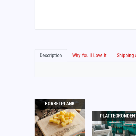
Description
Why You'll Love It
BORRELPLANK
PLATTEGRONDEN