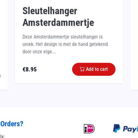
Sleutelhanger
Amsterdammertje
Deze Amsterdammertje sleutelhanger is
uniek. Het design is met de hand getekend
door onze eige...
€
8.95
Add to cart
 Orders?
tly: