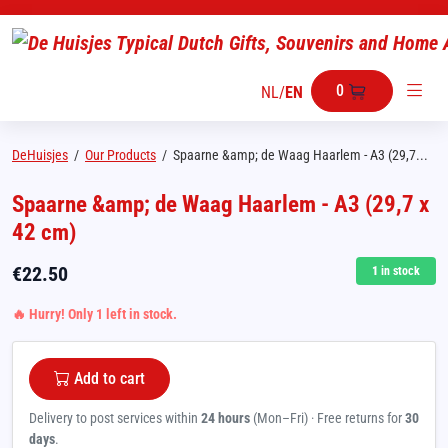
0
NL
/
EN
DeHuisjes
/
Our Products
/
Spaarne &amp; de Waag Haarlem - A3 (29,7...
Spaarne &amp; de Waag Haarlem - A3 (29,7 x
42 cm)
€
22.50
1
in stock
🔥 Hurry! Only 1 left in stock.
Add to cart
Delivery to post services within
24 hours
(Mon–Fri) · Free returns for
30
days
.