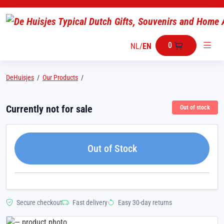
0
NL
/
EN
DeHuisjes
/
Our Products
/
Currently not for sale
Out of stock
Out of Stock
Secure checkout
Fast delivery
Easy 30-day returns