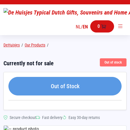
0
NL
/
EN
DeHuisjes
/
Our Products
/
Currently not for sale
Out of stock
Out of Stock
Secure checkout
Fast delivery
Easy 30-day returns