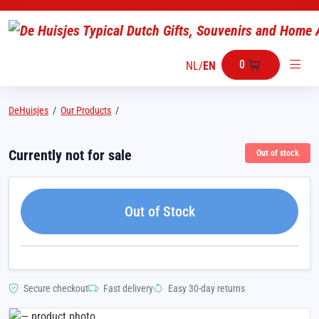
0
NL
/
EN
DeHuisjes
/
Our Products
/
Currently not for sale
Out of stock
Out of Stock
Secure checkout
Fast delivery
Easy 30-day returns