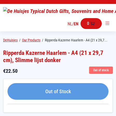
0
NL
/
EN
DeHuisjes
/
Our Products
/
Ripperda Kazerne Haarlem - A4 (21 x 29,7...
Ripperda Kazerne Haarlem - A4 (21 x 29,7
cm), Slimme lijst donker
€
22.50
Out of stock
Out of Stock