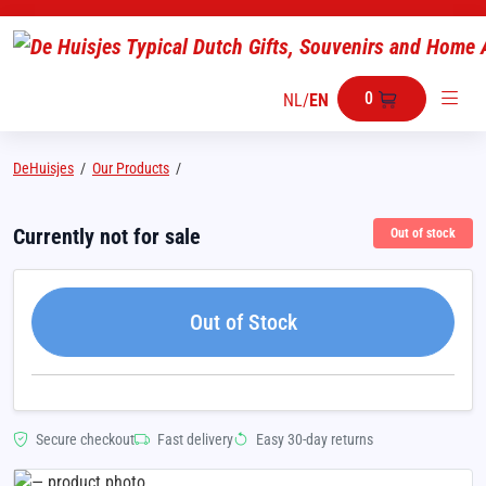
0
NL
/
EN
DeHuisjes
/
Our Products
/
Currently not for sale
Out of stock
Out of Stock
Secure checkout
Fast delivery
Easy 30-day returns