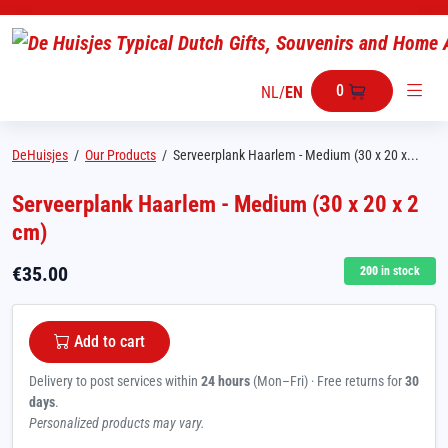
0
NL
/
EN
DeHuisjes
/
Our Products
/
Serveerplank Haarlem - Medium (30 x 20 x...
Serveerplank Haarlem - Medium (30 x 20 x 2
cm)
€
35.00
200
in stock
Add to cart
Delivery to post services within
24 hours
(Mon–Fri) · Free returns for
30
days
.
Personalized products may vary.