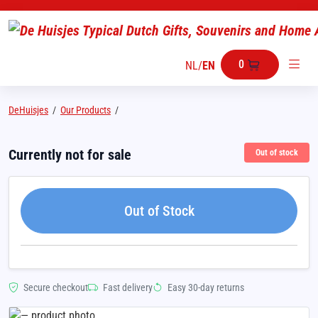
0
NL
/
EN
DeHuisjes
/
Our Products
/
Currently not for sale
Out of stock
Out of Stock
Secure checkout
Fast delivery
Easy 30-day returns