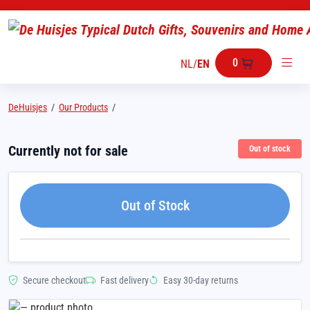
0
NL
/
EN
DeHuisjes
/
Our Products
/
Currently not for sale
Out of stock
Out of Stock
Secure checkout
Fast delivery
Easy 30-day returns