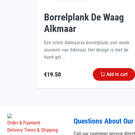
Borrelplank De Waag
Alkmaar
Een echte Alkmaarse borrelplank; een uniek
souvenir van Alkmaar. Het design is met de
hand get...
€
19.50
Add to cart
Questions About Our
Order & Payment
Delivery Times & Shipping
Call our customer service direc