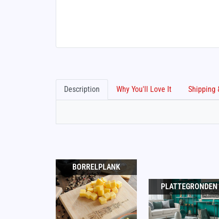
Description
Why You'll Love It
BORRELPLANK
PLATTEGRONDEN