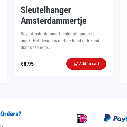
Sleutelhanger
Amsterdammertje
Deze Amsterdammertje sleutelhanger is
uniek. Het design is met de hand getekend
door onze eige...
€
8.95
Add to cart
 Orders?
tly: