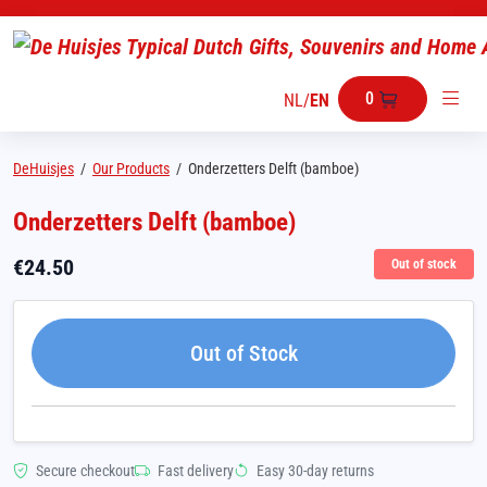
0
NL
/
EN
DeHuisjes
/
Our Products
/
Onderzetters Delft (bamboe)
Onderzetters Delft (bamboe)
€
24.50
Out of stock
Out of Stock
Secure checkout
Fast delivery
Easy 30-day returns