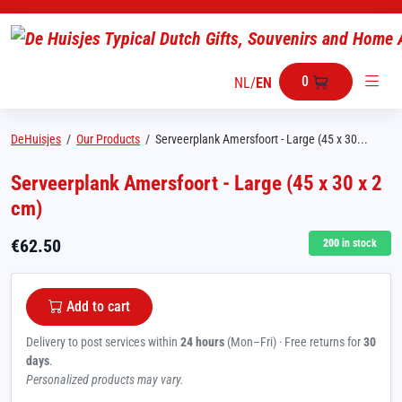
0
NL
/
EN
DeHuisjes
/
Our Products
/
Serveerplank Amersfoort - Large (45 x 30...
Serveerplank Amersfoort - Large (45 x 30 x 2
cm)
€
62.50
200
in stock
Add to cart
Delivery to post services within
24 hours
(Mon–Fri) · Free returns for
30
days
.
Personalized products may vary.