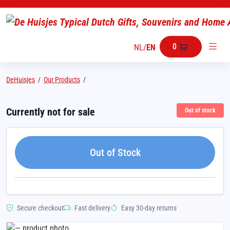
0
NL
/
EN
DeHuisjes
/
Our Products
/
Currently not for sale
Out of stock
Out of Stock
Secure checkout
Fast delivery
Easy 30-day returns