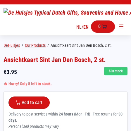
0
NL
/
EN
DeHuisjes
/
Our Products
/
Ansichtkaart Sint Jan Den Bosch, 2 st.
Ansichtkaart Sint Jan Den Bosch, 2 st.
€
3.95
5
in stock
🔥 Hurry! Only 5 left in stock.
Add to cart
Delivery to post services within
24 hours
(Mon–Fri) · Free returns for
30
days
.
Personalized products may vary.