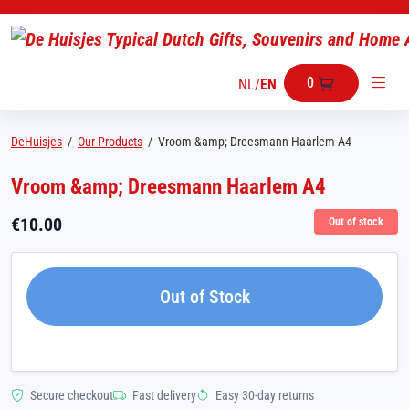
0
NL
/
EN
DeHuisjes
/
Our Products
/
Vroom &amp; Dreesmann Haarlem A4
Vroom &amp; Dreesmann Haarlem A4
€
10.00
Out of stock
Out of Stock
Secure checkout
Fast delivery
Easy 30-day returns