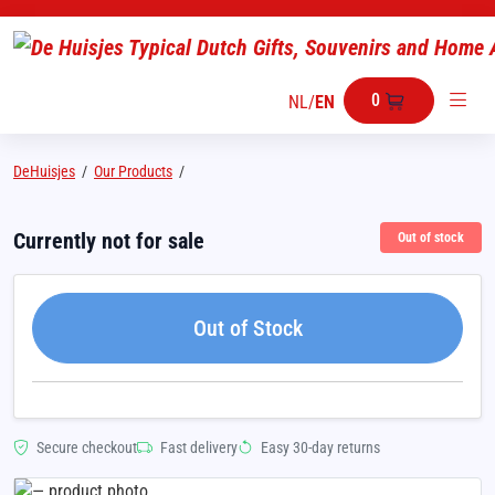
0
NL
/
EN
DeHuisjes
/
Our Products
/
Currently not for sale
Out of stock
Out of Stock
Secure checkout
Fast delivery
Easy 30-day returns