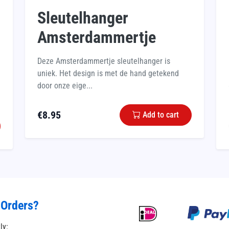
Sleutelhanger
Amsterdammertje
Deze Amsterdammertje sleutelhanger is
uniek. Het design is met de hand getekend
door onze eige...
€
8.95
Add to cart
 Orders?
tly: