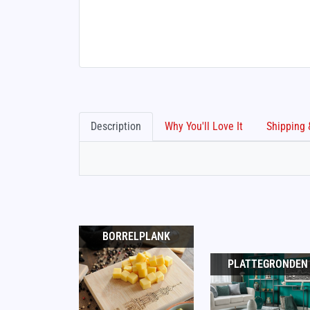
Description
Why You'll Love It
BORRELPLANK
PLATTEGRONDEN