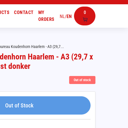
UCTS
CONTACT
MY
0
NL
/
EN
ORDERS
ebureau Koudenhorn Haarlem - A3 (29,7...
denhorn Haarlem - A3 (29,7 x
jst donker
Out of stock
Out of Stock