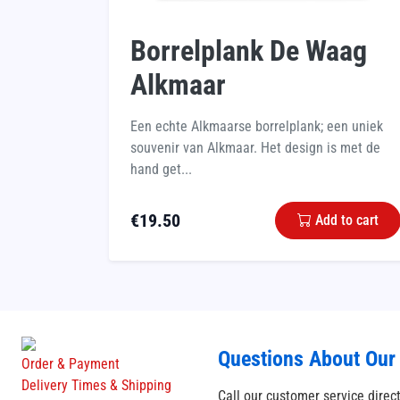
Borrelplank De Waag
Alkmaar
Een echte Alkmaarse borrelplank; een uniek
souvenir van Alkmaar. Het design is met de
hand get...
€
19.50
Add to cart
Questions About Our
Order & Payment
Delivery Times & Shipping
Call our customer service direc