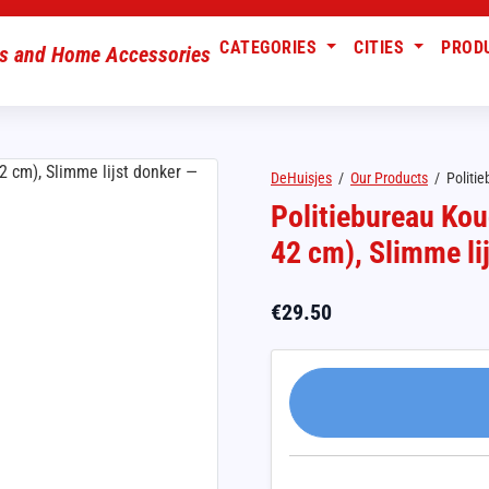
CATEGORIES
CITIES
PROD
DeHuisjes
/
Our Products
/
Politi
Politiebureau Kou
42 cm), Slimme li
€
29.50