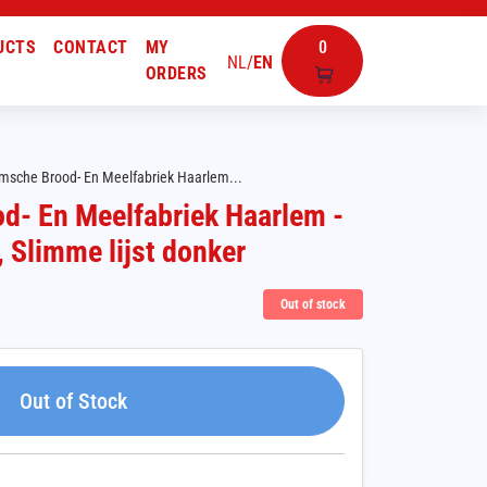
UCTS
CONTACT
MY
0
NL
/
EN
ORDERS
msche Brood- En Meelfabriek Haarlem...
d- En Meelfabriek Haarlem -
, Slimme lijst donker
Out of stock
Out of Stock