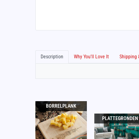
Description
Why You'll Love It
BORRELPLANK
PLATTEGRONDEN