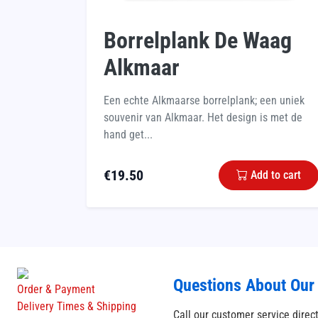
Borrelplank De Waag
Alkmaar
Een echte Alkmaarse borrelplank; een uniek
souvenir van Alkmaar. Het design is met de
hand get...
€
19.50
Add to cart
Questions About Our
Order & Payment
Delivery Times & Shipping
Call our customer service direc