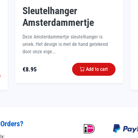
Sleutelhanger
Amsterdammertje
Deze Amsterdammertje sleutelhanger is
uniek. Het design is met de hand getekend
door onze eige...
€
8.95
Add to cart
 Orders?
tly: