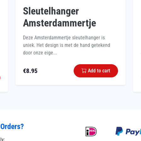
Sleutelhanger
Amsterdammertje
Deze Amsterdammertje sleutelhanger is
uniek. Het design is met de hand getekend
door onze eige...
€
8.95
Add to cart
 Orders?
tly: