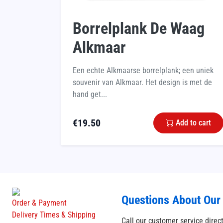
Borrelplank De Waag
Alkmaar
Een echte Alkmaarse borrelplank; een uniek
souvenir van Alkmaar. Het design is met de
hand get...
€
19.50
Add to cart
Questions About Our
Order & Payment
Delivery Times & Shipping
Call our customer service direc