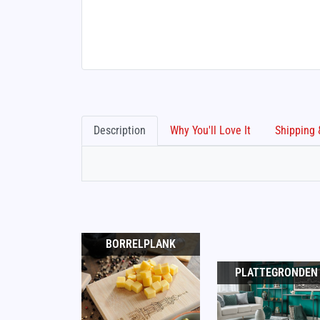
Description
Why You'll Love It
BORRELPLANK
PLATTEGRONDEN